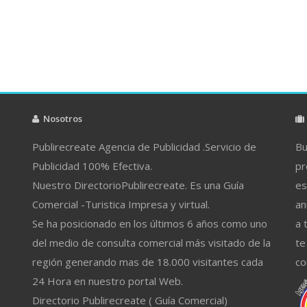
Nosotros
Publirecreate Agencia de Publicidad .Servicio de
Bu
Publicidad 100% Efectiva.
pr
Nuestro DirectorioPublirecreate. Es una Guía
es
Comercial -Turistica Impresa y virtual.
an
Se ha posicionado en los últimos 6 años como uno
a 
del medio de consulta comercial más visitado de la
te
región generando mas de 18.000 visitantes cada
co
24 Hora en nuestro portal Web.
Directorio Publirecreate ( Guía Comercial)