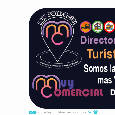
contacto@publirecreate.com.co
: