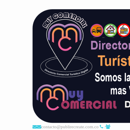
contacto@publirecreate.com.co
: