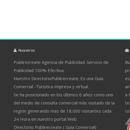
Nosotros
Publirecreate Agencia de Publicidad .Servicio de
Bu
Publicidad 100% Efectiva.
pr
Nuestro DirectorioPublirecreate. Es una Guía
es
Comercial -Turistica Impresa y virtual.
an
Se ha posicionado en los últimos 6 años como uno
a 
del medio de consulta comercial más visitado de la
te
región generando mas de 18.000 visitantes cada
co
24 Hora en nuestro portal Web.
Directorio Publirecreate ( Guía Comercial)