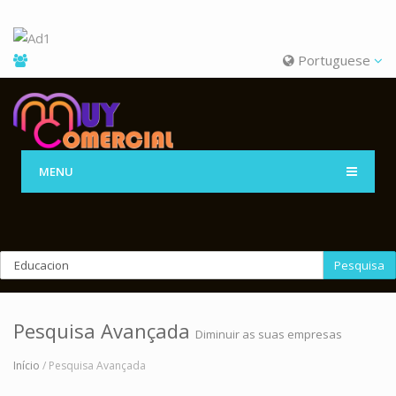
Portuguese
MENU
Pesquisa
Pesquisa Avançada
Diminuir as suas empresas
Início
/ Pesquisa Avançada