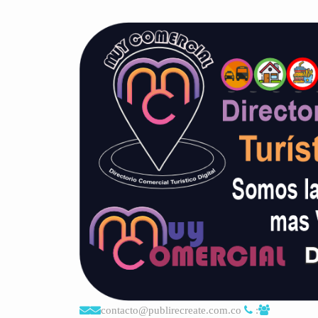
contacto@publirecreate.com.co
: