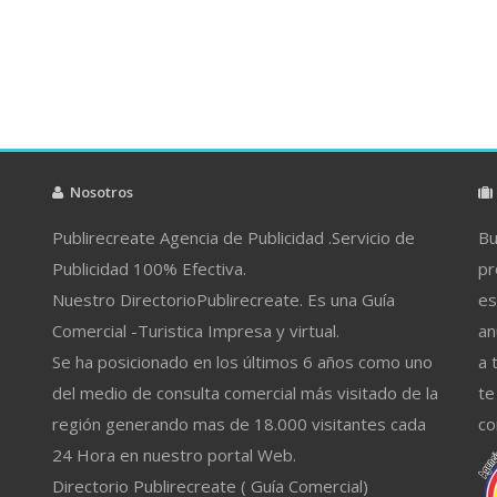
Nosotros
Publirecreate Agencia de Publicidad .Servicio de
Bu
Publicidad 100% Efectiva.
pr
Nuestro DirectorioPublirecreate. Es una Guía
es
Comercial -Turistica Impresa y virtual.
an
Se ha posicionado en los últimos 6 años como uno
a 
del medio de consulta comercial más visitado de la
te
región generando mas de 18.000 visitantes cada
co
24 Hora en nuestro portal Web.
Directorio Publirecreate ( Guía Comercial)