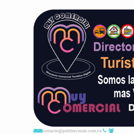
contacto@publirecreate.com.co
: