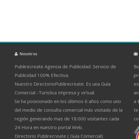
Nosotros
Publirecreate Agencia de Publicidad .Servicio de
Bu
Publicidad 100% Efectiva.
pr
Nuestro DirectorioPublirecreate. Es una Guía
es
Comercial -Turistica Impresa y virtual.
an
Se ha posicionado en los últimos 6 años como uno
a 
del medio de consulta comercial más visitado de la
te
región generando mas de 18.000 visitantes cada
co
24 Hora en nuestro portal Web.
Directorio Publirecreate ( Guía Comercial)