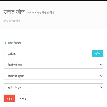
उन्नत खोज
अपने कारोबार नीचे संकीर्ण
घर
/ उन्नत खोज
खोज फिल्टर
खोज
खोज
रीसेट