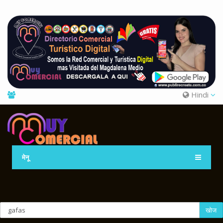
Hindi
मेनू
खोज