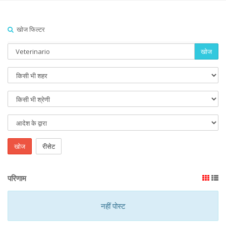
खोज फिल्टर
खोज
खोज
रीसेट
परिणाम
नहीं पोस्ट