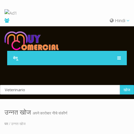
Hindi
मेनू
खोज
उन्नत खोज
अपने कारोबार नीचे संकीर्ण
घर
/ उन्नत खोज