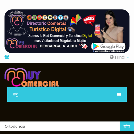
Hindi
मेनू
खोज