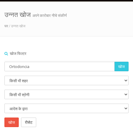
उन्नत खोज
अपने कारोबार नीचे संकीर्ण
घर
/ उन्नत खोज
खोज फिल्टर
खोज
खोज
रीसेट