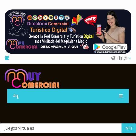
Hindi
मेनू
खोज