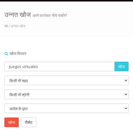
उन्नत खोज
अपने कारोबार नीचे संकीर्ण
घर
/ उन्नत खोज
खोज फिल्टर
खोज
खोज
रीसेट