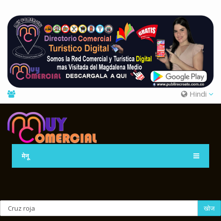
Hindi
मेनू
खोज