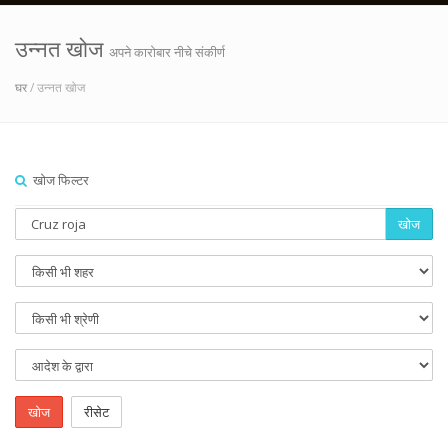
उन्नत खोज
अपने कारोबार नीचे संकीर्ण
घर
/ उन्नत खोज
खोज फिल्टर
खोज
खोज
रीसेट