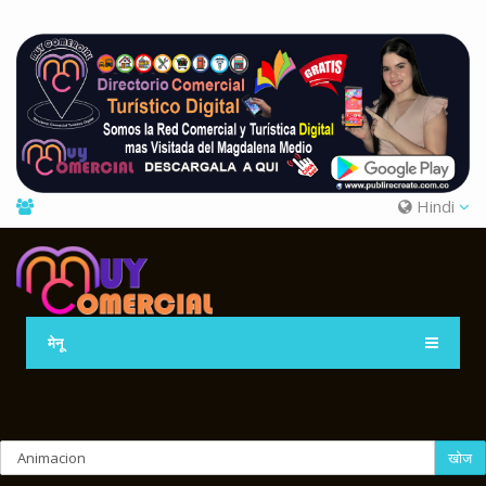
Hindi
मेनू
खोज