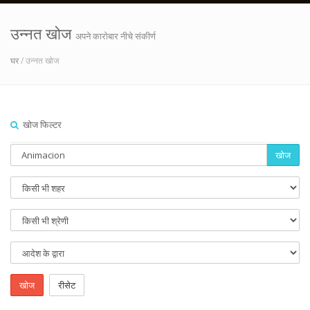
उन्नत खोज
अपने कारोबार नीचे संकीर्ण
घर
/ उन्नत खोज
खोज फिल्टर
खोज
खोज
रीसेट