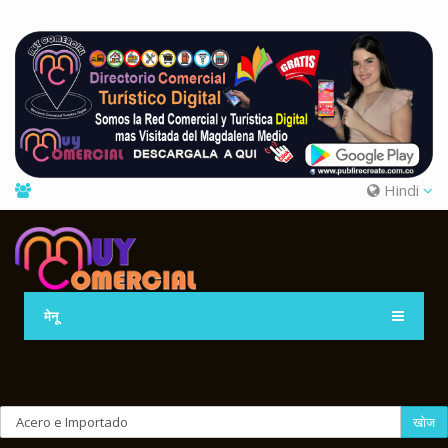
Hindi
मेनू
खोज