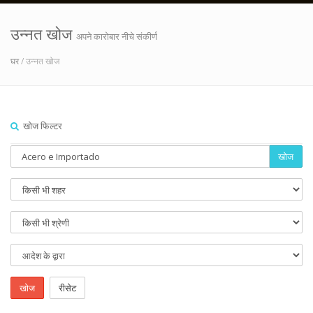
उन्नत खोज
अपने कारोबार नीचे संकीर्ण
घर
/ उन्नत खोज
खोज फिल्टर
खोज
खोज
रीसेट