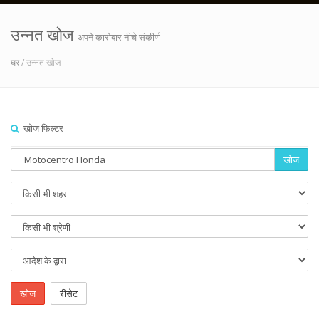
उन्नत खोज
अपने कारोबार नीचे संकीर्ण
घर
/ उन्नत खोज
खोज फिल्टर
खोज
खोज
रीसेट