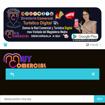
Hindi
मेनू
खोज