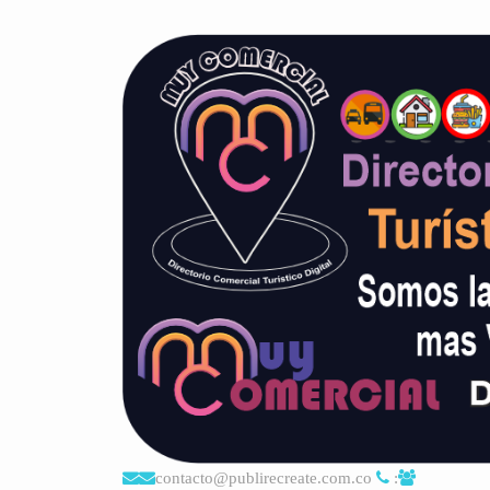
contacto@publirecreate.com.co
: