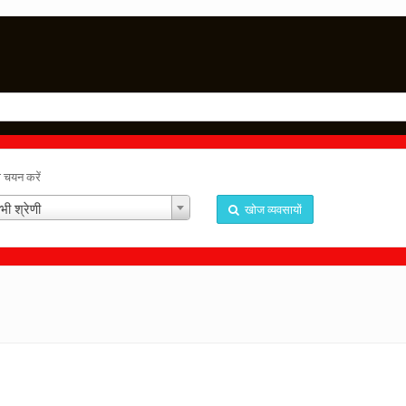
ा चयन करें
भी श्रेणी
खोज व्यवसायों