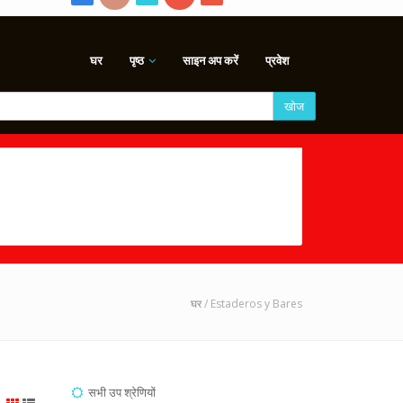
घर
पृष्ठ
साइन अप करें
प्रवेश
खोज
घर
/ Estaderos y Bares
सभी उप श्रेणियों