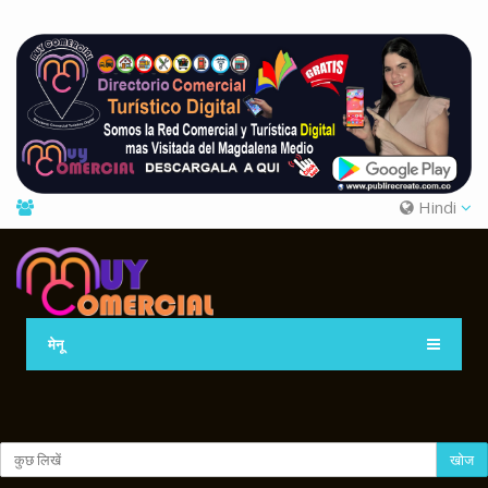
Hindi
मेनू
खोज