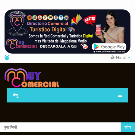
Hindi
मेनू
खोज