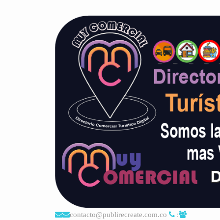
contacto@publirecreate.com.co
: