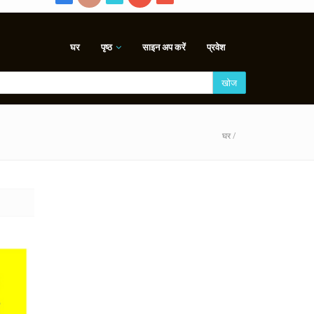
घर
पृष्ठ
साइन अप करें
प्रवेश
खोज
घर
/