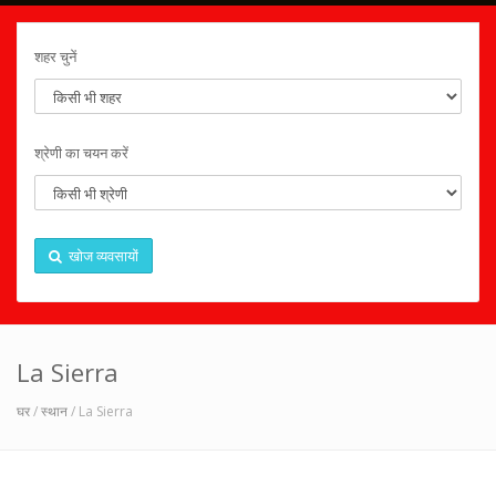
शहर चुनें
श्रेणी का चयन करें
खोज व्यवसायों
La Sierra
घर
/
स्थान
/ La Sierra