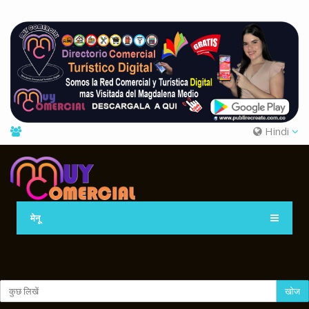
Hindi
मेनू
खोज