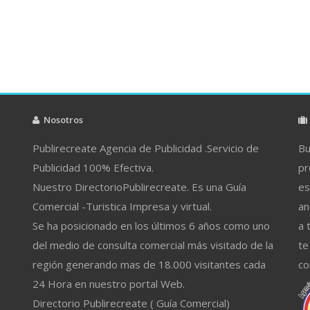
Nosotros
Publirecreate Agencia de Publicidad .Servicio de
Bu
Publicidad 100% Efectiva.
pr
Nuestro DirectorioPublirecreate. Es una Guía
es
Comercial -Turistica Impresa y virtual.
an
Se ha posicionado en los últimos 6 años como uno
a 
del medio de consulta comercial más visitado de la
te
región generando mas de 18.000 visitantes cada
co
24 Hora en nuestro portal Web.
Directorio Publirecreate ( Guía Comercial)