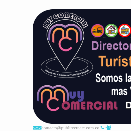
contacto@publirecreate.com.co
: