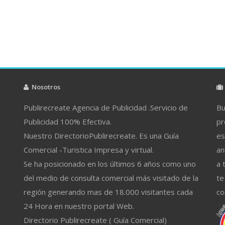
Nosotros
Publirecreate Agencia de Publicidad .Servicio de
Bu
Publicidad 100% Efectiva.
pr
Nuestro DirectorioPublirecreate. Es una Guía
es
Comercial -Turistica Impresa y virtual.
an
Se ha posicionado en los últimos 6 años como uno
a 
del medio de consulta comercial más visitado de la
te
región generando mas de 18.000 visitantes cada
co
24 Hora en nuestro portal Web.
Directorio Publirecreate ( Guía Comercial)