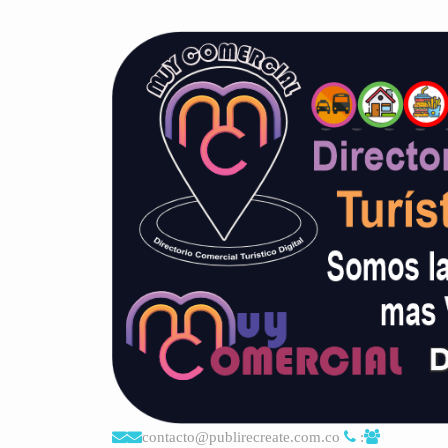
contacto@publirecreate.com.co
: