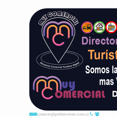
contacto@publirecreate.com.co
: