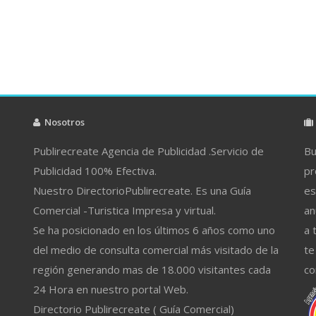
Nosotros
Publirecreate Agencia de Publicidad .Servicio de
Bu
Publicidad 100% Efectiva.
pr
Nuestro DirectorioPublirecreate. Es una Guía
es
Comercial -Turistica Impresa y virtual.
an
Se ha posicionado en los últimos 6 años como uno
a 
del medio de consulta comercial más visitado de la
te
región generando mas de 18.000 visitantes cada
co
24 Hora en nuestro portal Web.
Directorio Publirecreate ( Guía Comercial)