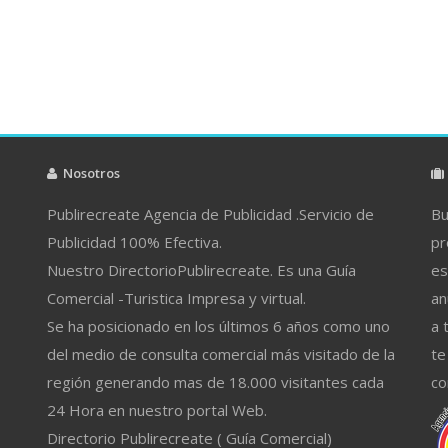
Nosotros
Publirecreate Agencia de Publicidad .Servicio de
Bu
Publicidad 100% Efectiva.
pr
Nuestro DirectorioPublirecreate. Es una Guía
es
Comercial -Turistica Impresa y virtual.
an
Se ha posicionado en los últimos 6 años como uno
a 
del medio de consulta comercial más visitado de la
te
región generando mas de 18.000 visitantes cada
co
24 Hora en nuestro portal Web.
Directorio Publirecreate ( Guía Comercial)