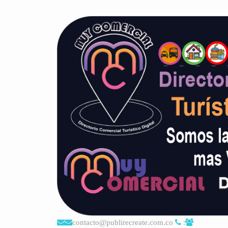
contacto@publirecreate.com.co
: