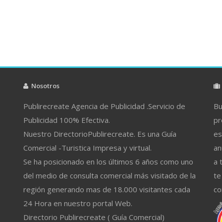
Nosotros
Publirecreate Agencia de Publicidad .Servicio de
Bu
Publicidad 100% Efectiva.
pr
Nuestro DirectorioPublirecreate. Es una Guía
es
Comercial -Turistica Impresa y virtual.
an
Se ha posicionado en los últimos 6 años como uno
a 
del medio de consulta comercial más visitado de la
te
región generando mas de 18.000 visitantes cada
co
24 Hora en nuestro portal Web.
Directorio Publirecreate ( Guía Comercial)