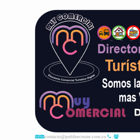
contacto@publirecreate.com.co
: