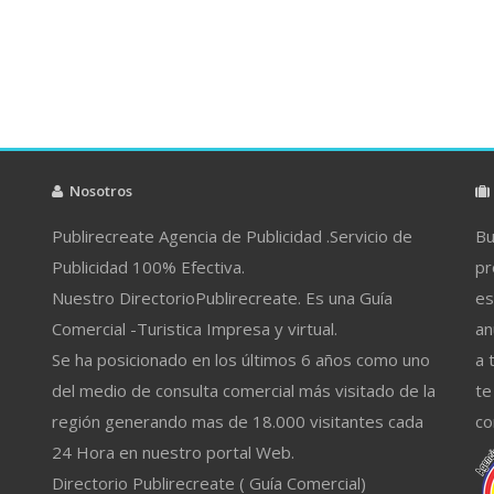
Nosotros
Publirecreate Agencia de Publicidad .Servicio de
Bu
Publicidad 100% Efectiva.
pr
Nuestro DirectorioPublirecreate. Es una Guía
es
Comercial -Turistica Impresa y virtual.
an
Se ha posicionado en los últimos 6 años como uno
a 
del medio de consulta comercial más visitado de la
te
región generando mas de 18.000 visitantes cada
co
24 Hora en nuestro portal Web.
Directorio Publirecreate ( Guía Comercial)