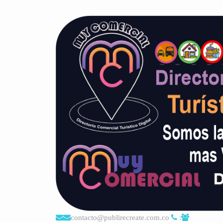
contacto@publirecreate.com.co
: