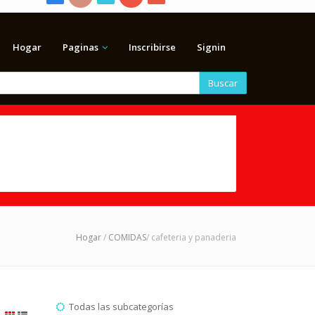
Hogar
Paginas
Inscribirse
Signin
Buscar
Hogar
/
COMIDAS
/ cafeteria y panaderia
Todas las subcategorías