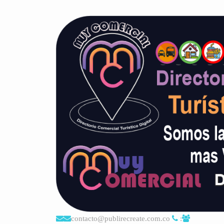
contacto@publirecreate.com.co
: