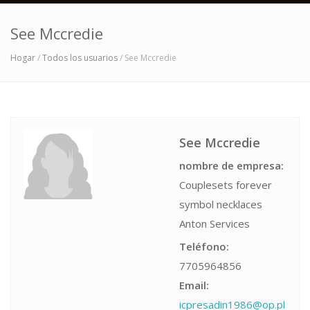
See Mccredie
Hogar
/
Todos los usuarios
/ See Mccredie
See Mccredie
nombre de empresa:
Couplesets forever
symbol necklaces
Anton Services
Teléfono:
7705964856
Email:
icpresadin1986@op.pl