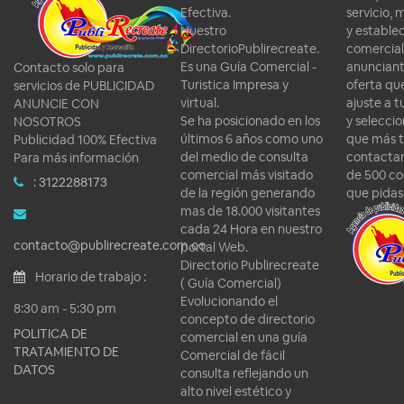
Efectiva.
servicio, 
Nuestro
y estable
DirectorioPublirecreate.
comercial
Es una Guía Comercial -
anunciant
Contacto solo para
Turistica Impresa y
oferta qu
servicios de PUBLICIDAD
virtual.
ajuste a 
ANUNCIE CON
Se ha posicionado en los
y seleccio
NOSOTROS
últimos 6 años como uno
que más t
Publicidad 100% Efectiva
del medio de consulta
contactar
Para más información
comercial más visitado
de 500 co
: 3122288173
de la región generando
que pidas
mas de 18.000 visitantes
cada 24 Hora en nuestro
contacto@publirecreate.com.co
portal Web.
Directorio Publirecreate
Horario de trabajo :
( Guía Comercial)
Evolucionando el
8:30 am - 5:30 pm
concepto de directorio
POLITICA DE
comercial en una guía
TRATAMIENTO DE
Comercial de fácil
DATOS
consulta reflejando un
alto nivel estético y