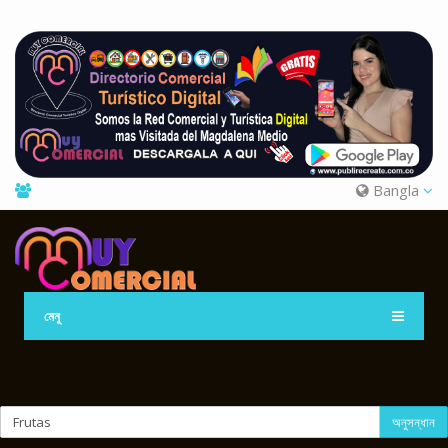
Bangla
মেনু
অনুসন্ধান