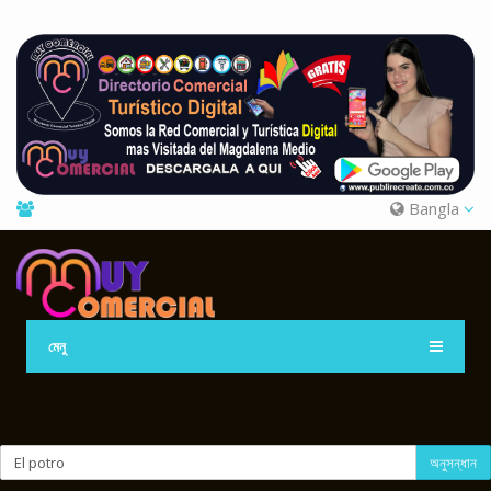
Bangla
মেনু
অনুসন্ধান