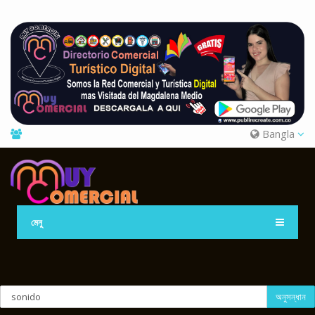
Bangla
মেনু
অনুসন্ধান