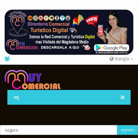
Bangla
মেনু
অনুসন্ধান