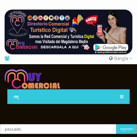
Bangla
মেনু
অনুসন্ধান