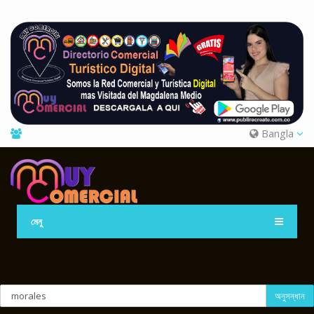
Bangla
মেনু
অনুসন্ধান