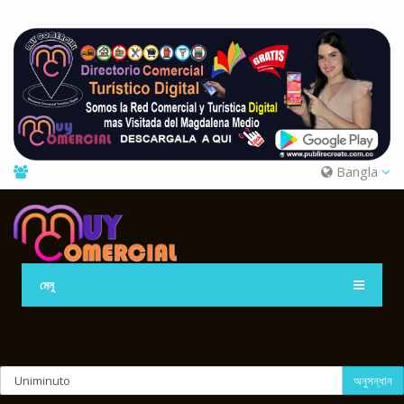
Bangla
মেনু
অনুসন্ধান