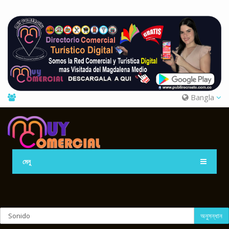
Bangla
মেনু
অনুসন্ধান