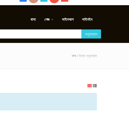
বাসা
পেজ
সাইনআপ
সাইনইন
অনুসন্ধান
বাসা
/ উন্নত অনুসন্ধান