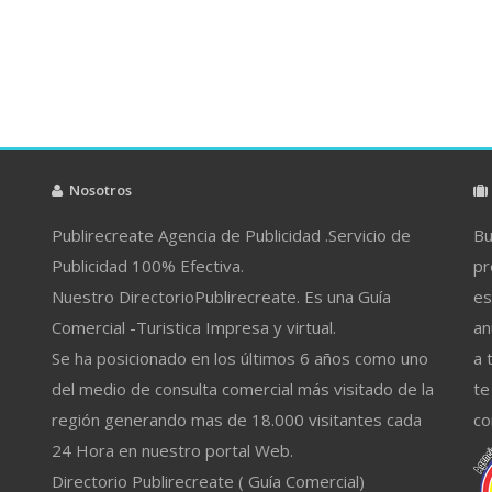
Nosotros
Publirecreate Agencia de Publicidad .Servicio de
Bu
Publicidad 100% Efectiva.
pr
Nuestro DirectorioPublirecreate. Es una Guía
es
Comercial -Turistica Impresa y virtual.
an
Se ha posicionado en los últimos 6 años como uno
a 
del medio de consulta comercial más visitado de la
te
región generando mas de 18.000 visitantes cada
co
24 Hora en nuestro portal Web.
Directorio Publirecreate ( Guía Comercial)