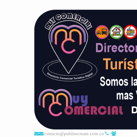
contacto@publirecreate.com.co
: