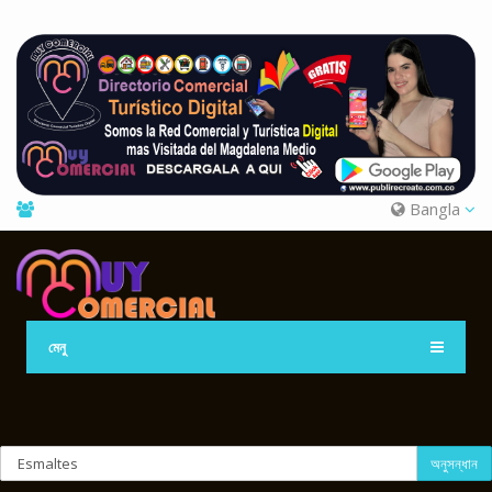
Bangla
মেনু
অনুসন্ধান