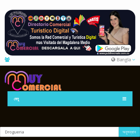
Bangla
মেনু
অনুসন্ধান