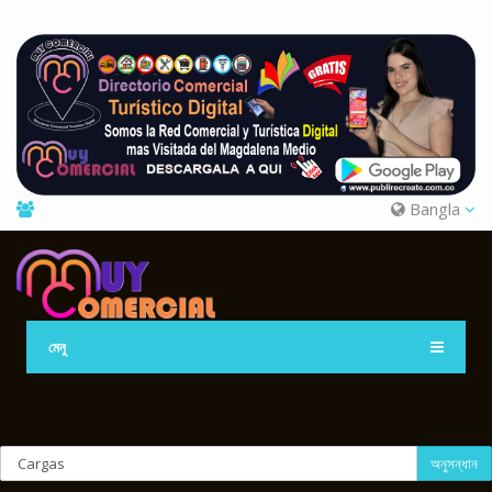
Bangla
মেনু
অনুসন্ধান