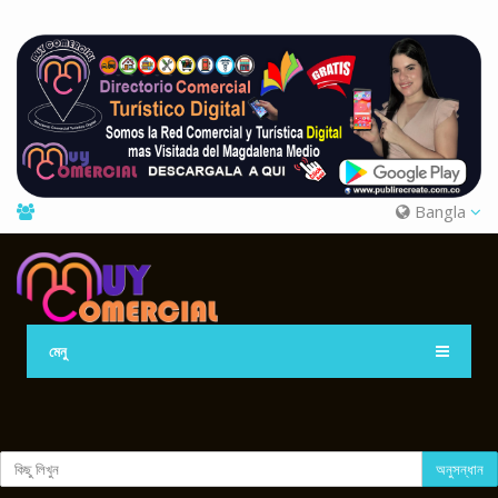
Bangla
মেনু
অনুসন্ধান