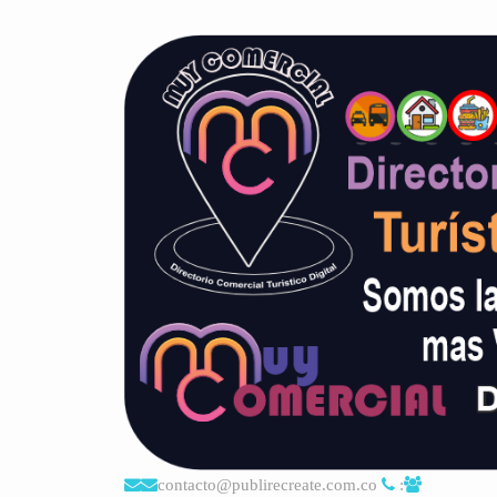
contacto@publirecreate.com.co
: