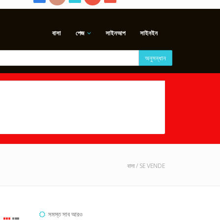
বাসা
পেজ
সাইনআপ
সাইনইন
অনুসন্ধান
বাসা
/ SE VENDE
সমস্ত সাব আরও