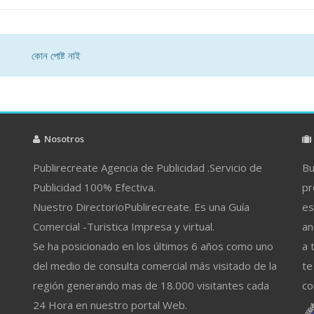
কোন পোষ্ট নাই
Nosotros
Publirecreate Agencia de Publicidad .Servicio de
Bu
Publicidad 100% Efectiva.
pr
Nuestro DirectorioPublirecreate. Es una Guía
es
Comercial -Turistica Impresa y virtual.
an
Se ha posicionado en los últimos 6 años como uno
a 
del medio de consulta comercial más visitado de la
te
región generando mas de 18.000 visitantes cada
co
24 Hora en nuestro portal Web.