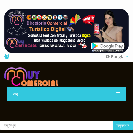
Bangla
মেনু
অনুসন্ধান