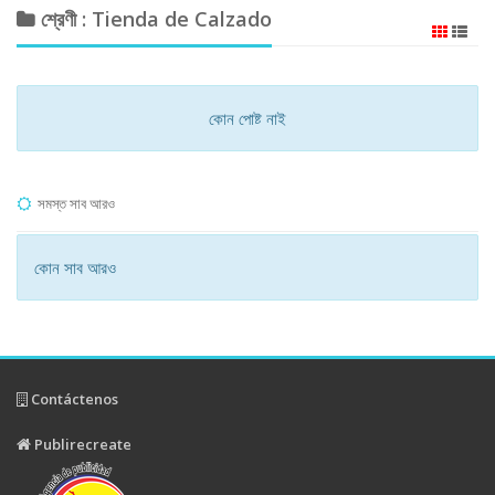
শ্রেণী : Tienda de Calzado
কোন পোষ্ট নাই
সমস্ত সাব আরও
কোন সাব আরও
Contáctenos
Publirecreate