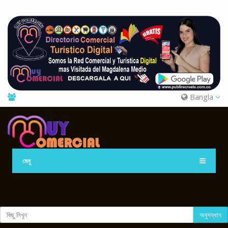
Bangla
মেনু
অনুসন্ধান