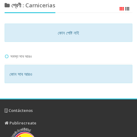
শ্রেণী : Carnicerias
কোন পোষ্ট নাই
সমস্ত সাব আরও
কোন সাব আরও
Contáctenos
Publirecreate