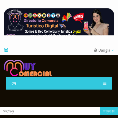
Bangla
মেনু
অনুসন্ধান