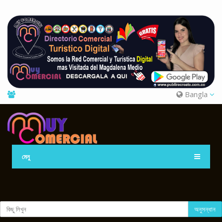
Bangla
মেনু
অনুসন্ধান