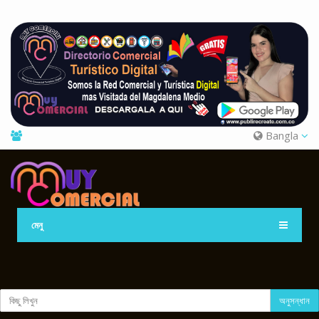
Bangla
মেনু
অনুসন্ধান