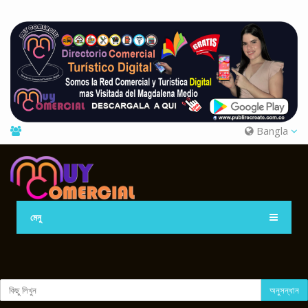
Bangla
মেনু
অনুসন্ধান