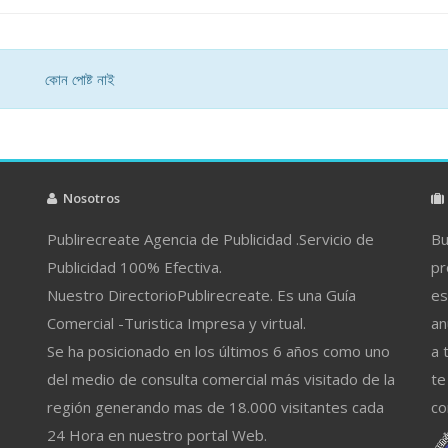
কোন পোষ্ট নাই
Nosotros
Publirecreate Agencia de Publicidad .Servicio de
Bu
Publicidad 100% Efectiva.
pr
Nuestro DirectorioPublirecreate. Es una Guía
es
Comercial -Turistica Impresa y virtual.
an
Se ha posicionado en los últimos 6 años como uno
a 
del medio de consulta comercial más visitado de la
te
región generando mas de 18.000 visitantes cada
co
24 Hora en nuestro portal Web.