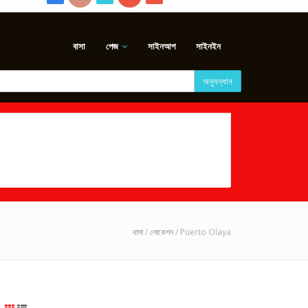
বাসা
পেজ
সাইনআপ
সাইনইন
অনুসন্ধান
বাসা
/
লোকেশন
/ Puerto Olaya