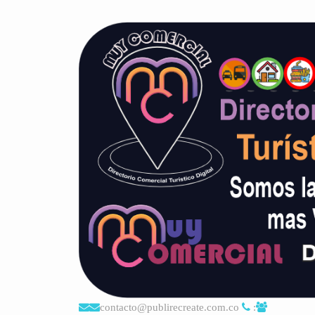
contacto@publirecreate.com.co
: