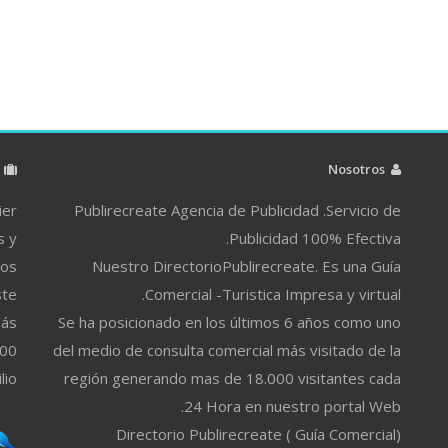
م
Nosotros
ier
Publirecreate Agencia de Publicidad .Servicio de
s y
Publicidad 100% Efectiva.
ros
Nuestro DirectorioPublirecreate. Es una Guía
ste
Comercial -Turistica Impresa y virtual.
más
Se ha posicionado en los últimos 6 años como uno
500
del medio de consulta comercial más visitado de la
lio
región generando mas de 18.000 visitantes cada
24 Hora en nuestro portal Web.
Directorio Publirecreate ( Guía Comercial)