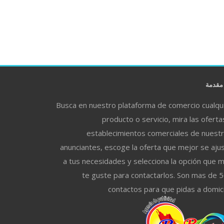
قدمة
Busca en nuestro plataforma de comercio cualqu
producto o servicio, mira las oferta
establecimientos comerciales de nuest
anunciantes, escoge la oferta que mejor se aju
a tus necesidades y selecciona la opción que 
te guste para contactarlos. Son mas de 
contactos para que pidas a domici