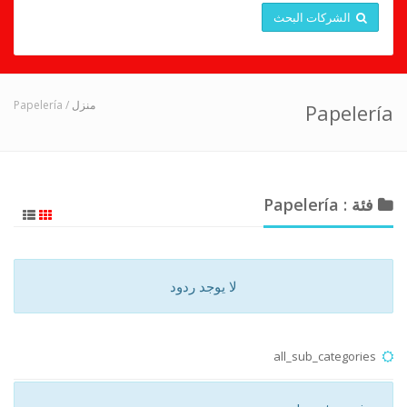
الشركات البحث
/ Papelería
منزل
Papelería
فئة : Papelería
لا يوجد ردود
all_sub_categories